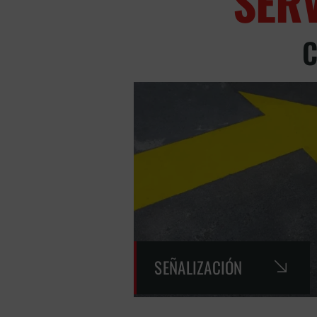
SER
C
SEÑALIZACIÓN