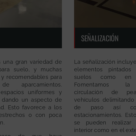
SEÑALIZACIÓN
 una gran variedad de
La señalización incluy
 para suelo, y muchas
elementos pintados
 y recomendables para
suelos como en 
de aparcamientos.
Fomentamos la
espacios uniformes y
circulación de pe
s dando un aspecto de
vehículos delimitando
ad. Esto favorece a los
de paso así c
 estrechos o con poca
estacionamientos. Esto
n.
se pueden realizar
interior como en el exte