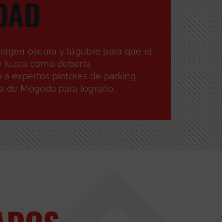
DAD
magen oscura y lúgubre para que el
 y luzca como debería.
 a expertos pintores de parking
a de Mogoda para lograrlo.