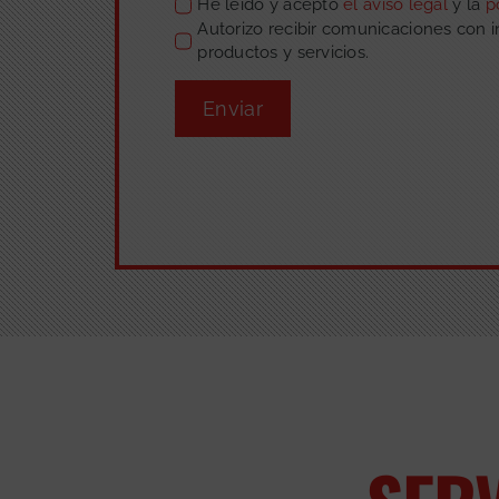
He leído y acepto
el aviso legal
y la
p
Autorizo recibir comunicaciones con 
productos y servicios.
Enviar