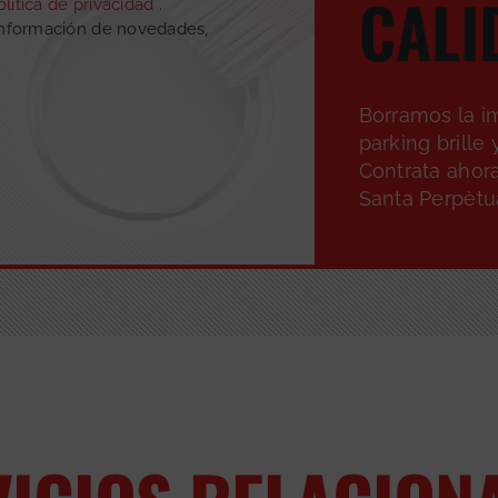
CALI
olítica de privacidad
.
información de novedades,
Borramos la i
parking brille
Contrata ahora
Santa Perpètu