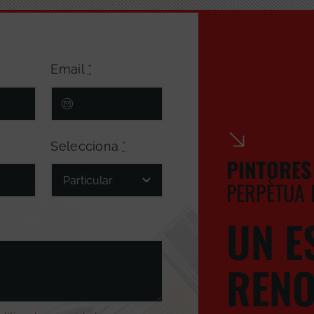
Email
*
Selecciona
*
PINTORES
PERPÈTUA
UN E
RENO