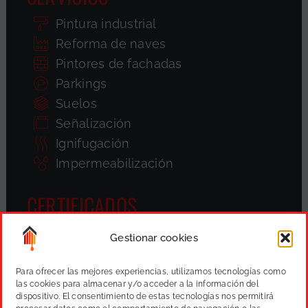
Pintura industrial
Reforma de naves
Pintores de fachadas
Parkings
Suelos
Señalización
Ignifugación
Impermeabilización
CERTIFICADOS
Gestionar cookies
Para ofrecer las mejores experiencias, utilizamos tecnologías como
las cookies para almacenar y/o acceder a la información del
dispositivo. El consentimiento de estas tecnologías nos permitirá