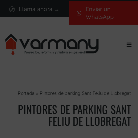
Saltar
Llama ahora →
Enviar un
al
WhatsApp
contenido
Togg
Navi
Inicio
Sectores
Servicios
Portada
»
Pintores de parking Sant Feliu de Llobregat
Proyectos
PINTORES DE PARKING SANT
Nosotros
FELIU DE LLOBREGAT
Blog
Contacto