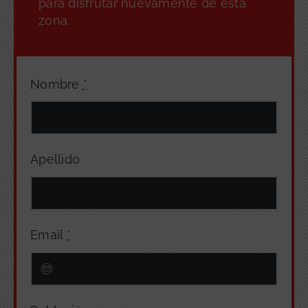
para disfrutar nuevamente de esta
zona.
Nombre
*
Apellido
Email
*