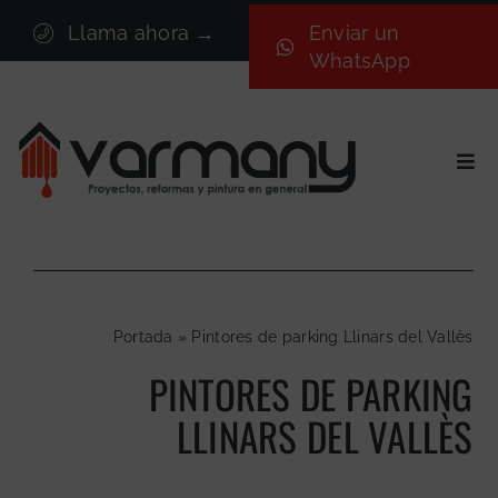
Saltar
Llama ahora →
Enviar un
al
WhatsApp
contenido
Togg
Navi
Inicio
Sectores
Servicios
Portada
»
Pintores de parking Llinars del Vallès
Proyectos
PINTORES DE PARKING
Nosotros
LLINARS DEL VALLÈS
Blog
Contacto