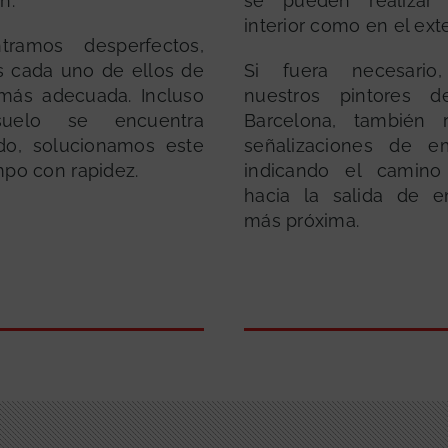
n.
se pueden realizar
interior como en el exte
tramos desperfectos,
 cada uno de ellos de
Si fuera necesario
más adecuada. Incluso
nuestros pintores d
uelo se encuentra
Barcelona, también r
do, solucionamos este
señalizaciones de em
mpo con rapidez.
indicando el camino
hacia la salida de e
más próxima.