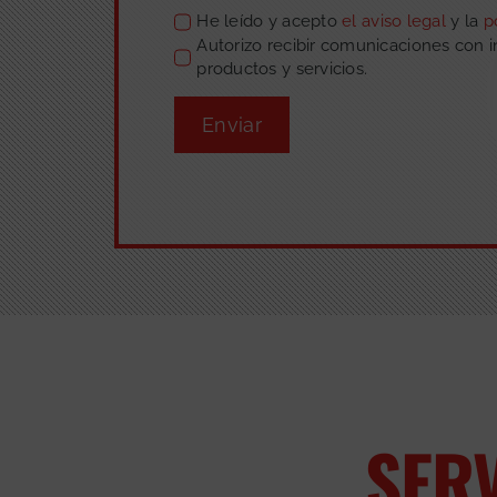
He leído y acepto
el aviso legal
y la
p
Autorizo recibir comunicaciones con 
productos y servicios.
Enviar
SER