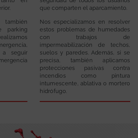
 tanto en
seguridad de todos los usuarios
rior.
que comparten el aparcamiento.
, también
Nos especializamos en resolver
e parking
estos problemas de humedades
ealizamos
con trabajos de
ergencia,
impermeabilización de techos,
 a seguir
suelos y paredes. Además, si se
mergencia
precisa, también aplicamos
protecciones pasivas contra
incendios como pintura
intumescente, ablativa o mortero
hidrófugo.
GRATUITA