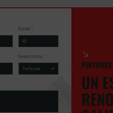
Email
*
Selecciona
*
PINTORES
UN E
RENO