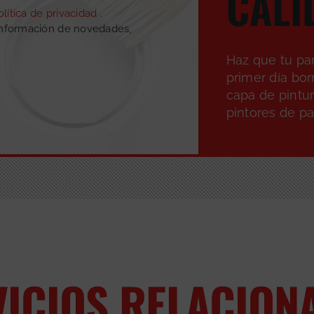
CALI
olítica de privacidad
.
información de novedades,
Haz que tu par
primer día bo
capa de pintur
pintores de p
VICIOS RELACION