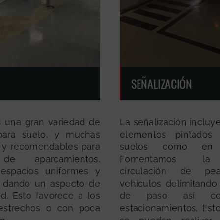
SEÑALIZACIÓN
 una gran variedad de
La señalización incluy
 para suelo, y muchas
elementos pintados
 y recomendables para
suelos como en 
de aparcamientos.
Fomentamos la
espacios uniformes y
circulación de pe
s dando un aspecto de
vehículos delimitando
ad. Esto favorece a los
de paso así c
 estrechos o con poca
estacionamientos. Esto