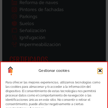
Reforma de naves
Pintores de fachadas
Parkings
Suelos
Señalización
Ignifugación
Impermeabilización
CERTIFICADOS
Gestionar cookies
Para ofrecer las mejores experiencias, utilizamos tecnologías como
las cookies para almacenar y/o acceder a la información del
dispositivo. El consentimiento de estas tecnologías nos permitirá
procesar datos como el comportamiento de navegación o las
identificaciones únicas en este sitio. No consentir o retirar el
consentimiento, puede afectar negativamente a ciertas