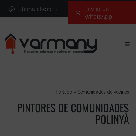
Saltar
Llama ahora →
Enviar un
al
WhatsApp
contenido
Togg
Navi
Inicio
Sectores
Servicios
Portada
»
Comunidades de vecinos
Proyectos
PINTORES DE COMUNIDADES
Nosotros
POLINYÀ
Blog
Contacto