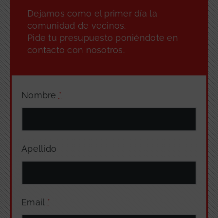
Dejamos como el primer día la
comunidad de vecinos.
Pide tu presupuesto poniéndote en
contacto con nosotros.
Nombre
*
Apellido
Email
*