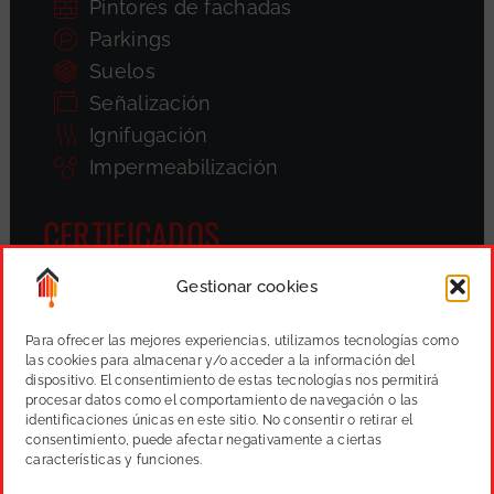
Pintores de fachadas
Parkings
Suelos
Señalización
Ignifugación
Impermeabilización
CERTIFICADOS
Gestionar cookies
Para ofrecer las mejores experiencias, utilizamos tecnologías como
las cookies para almacenar y/o acceder a la información del
dispositivo. El consentimiento de estas tecnologías nos permitirá
procesar datos como el comportamiento de navegación o las
identificaciones únicas en este sitio. No consentir o retirar el
consentimiento, puede afectar negativamente a ciertas
características y funciones.