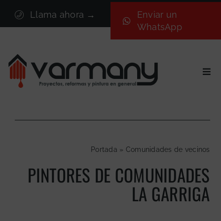
Saltar
Llama ahora →
Enviar un
al
WhatsApp
contenido
Togg
Navi
Inicio
Sectores
Servicios
Portada
»
Comunidades de vecinos
Proyectos
PINTORES DE COMUNIDADES
Nosotros
LA GARRIGA
Blog
Contacto