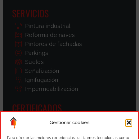
SERVICIOS
Pintura industrial
Reforma de naves
Pintores de fachadas
Parkings
Suelos
Señalización
Ignifugación
Impermeabilización
CERTIFICADOS
Gestionar cookies
Para ofrecer las mejores experiencias, utilizamos tecnologías como