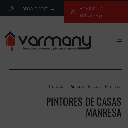
Saltar
Llama ahora →
Enviar un
al
WhatsApp
contenido
Togg
Navi
Inicio
Sectores
Servicios
Portada
»
Pintores de casas Manresa
Proyectos
PINTORES DE CASAS
Nosotros
MANRESA
Blog
Contacto