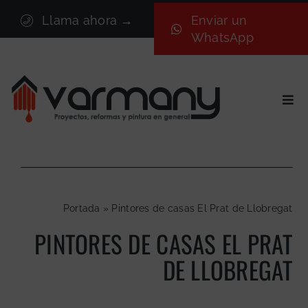
Saltar
Llama ahora →
Enviar un
al
WhatsApp
contenido
Togg
Navi
Inicio
Sectores
Servicios
Portada
»
Pintores de casas El Prat de Llobregat
Proyectos
PINTORES DE CASAS EL PRAT
Nosotros
DE LLOBREGAT
Blog
Contacto