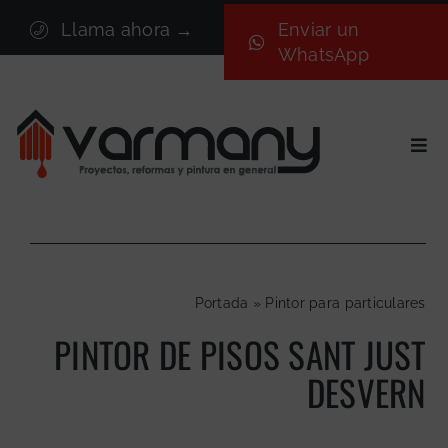
Saltar
Llama ahora →
Enviar un
al
WhatsApp
contenido
Togg
Navi
Inicio
Sectores
Servicios
Portada
»
Pintor para particulares
Proyectos
PINTOR DE PISOS SANT JUST
Nosotros
DESVERN
Blog
Contacto