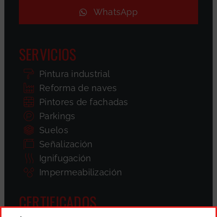
WhatsApp
SERVICIOS
Pintura industrial
Reforma de naves
Pintores de fachadas
Parkings
Suelos
Señalización
Ignifugación
Impermeabilización
CERTIFICADOS