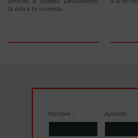
terrazas o tejados. Devolvemos
a la del re
la vida a tu vivienda.
Nombre
*
Apellido