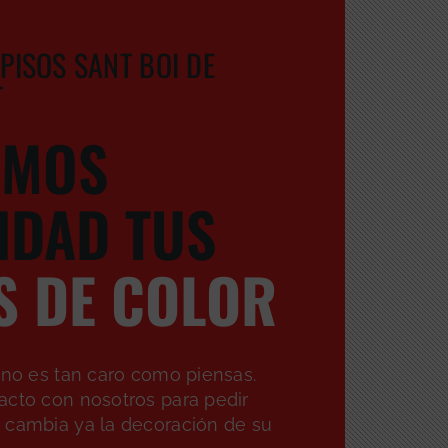
 PISOS SANT BOI DE
T
EMOS
IDAD TUS
S DE COLOR
 no es tan caro como piensas.
acto con nosotros para pedir
 cambia ya la decoración de su