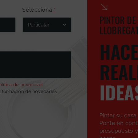
Selecciona
*
PINTOR DE
LLOBREGA
HAC
REAL
IDEA
olítica de privacidad
.
información de novedades,
Pintar su casa
Ponte en cont
presupuesto y