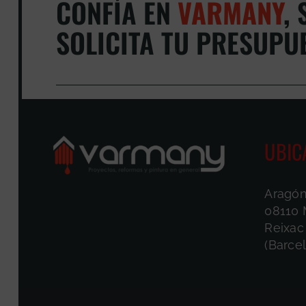
CONFÍA EN
VARMANY
,
S
SOLICITA TU PRESUPU
UBIC
Aragón
08110 
Reixac
(Barce