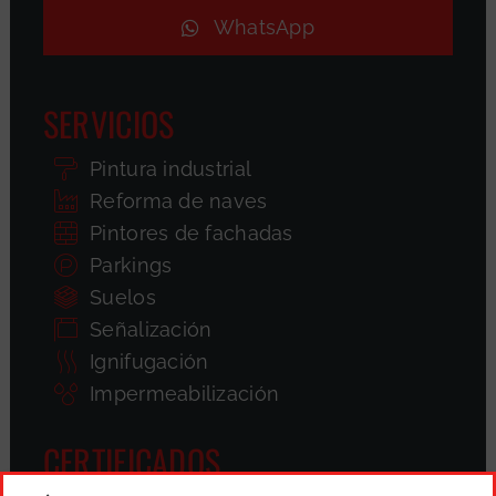
WhatsApp
SERVICIOS
Pintura industrial
Reforma de naves
Pintores de fachadas
Parkings
Suelos
Señalización
Ignifugación
Impermeabilización
CERTIFICADOS