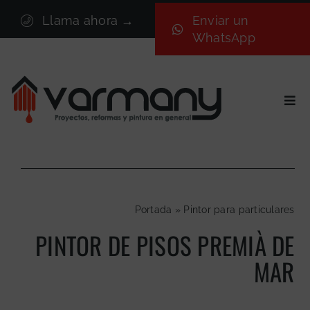
Saltar
Llama ahora →
Enviar un
al
WhatsApp
contenido
Togg
Navi
Inicio
Sectores
Servicios
Portada
»
Pintor para particulares
Proyectos
PINTOR DE PISOS PREMIÀ DE
Nosotros
MAR
Blog
Contacto