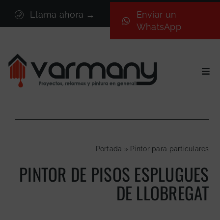
Saltar
Llama ahora →
Enviar un
al
WhatsApp
contenido
Togg
Navi
Inicio
Sectores
Servicios
Portada
»
Pintor para particulares
Proyectos
PINTOR DE PISOS ESPLUGUES
Nosotros
DE LLOBREGAT
Blog
Contacto