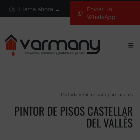
Saltar
Llama ahora →
Enviar un
al
WhatsApp
contenido
Togg
Navi
Inicio
Sectores
Servicios
Portada
»
Pintor para particulares
Proyectos
PINTOR DE PISOS CASTELLAR
Nosotros
DEL VALLÈS
Blog
Contacto