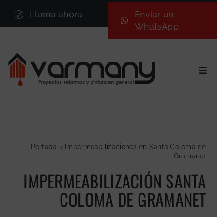
Saltar
Llama ahora →
Enviar un
al
WhatsApp
contenido
Togg
Navi
Inicio
Sectores
Servicios
Portada
»
Impermeabilizaciones en Santa Coloma de
Proyectos
Gramanet
Nosotros
IMPERMEABILIZACIÓN SANTA
Blog
COLOMA DE GRAMANET
Contacto