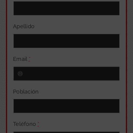
Apellido
Email
*
Población
Teléfono
*