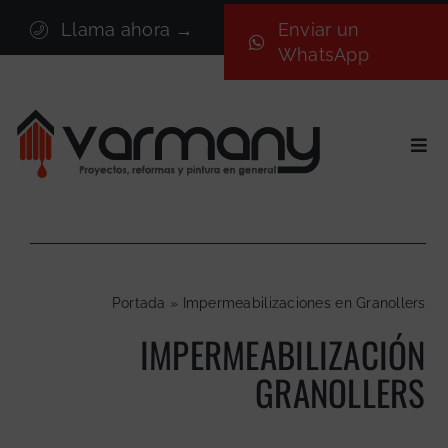
Saltar
Llama ahora →
Enviar un
al
WhatsApp
contenido
Togg
Navi
Inicio
Sectores
Servicios
Portada
»
Impermeabilizaciones en Granollers
Proyectos
IMPERMEABILIZACIÓN
Nosotros
GRANOLLERS
Blog
Contacto