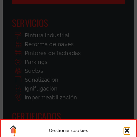
SERVICIOS
Pintura industrial
Reforma de naves
Pintores de fachadas
Parkings
Suelos
Señalización
Ignifugación
Impermeabilización
CERTIFICADOS
Gestionar cookies