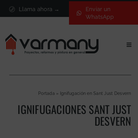
Saltar
Llama ahora →
Enviar un
al
WhatsApp
contenido
Togg
Navi
Inicio
Sectores
Servicios
Portada
»
Ignifugación en Sant Just Desvern
Proyectos
IGNIFUGACIONES SANT JUST
Nosotros
DESVERN
Blog
Contacto