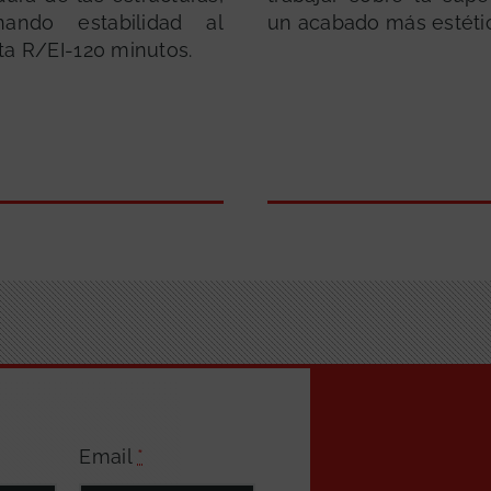
onando estabilidad al
un acabado más estéti
ta R/EI-120 minutos.
Email
*