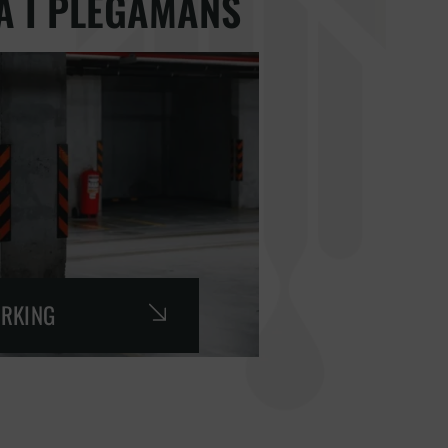
À I PLEGAMANS
ARKING