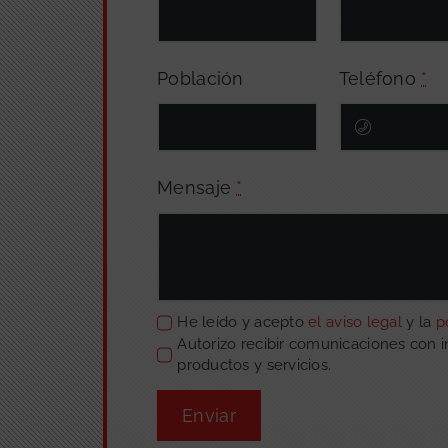
Población
Teléfono
*
Mensaje
*
He leído y acepto
el aviso legal
y la
p
Autorizo recibir comunicaciones con 
productos y servicios.
Enviar