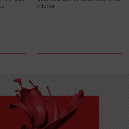
co.
interior.
GRATUITA