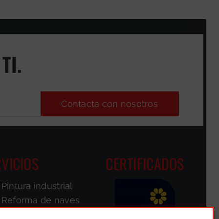
TI.
Contacta con nosotros
VICIOS
CERTIFICADOS
Pintura industrial
Reforma de naves
Pintores de