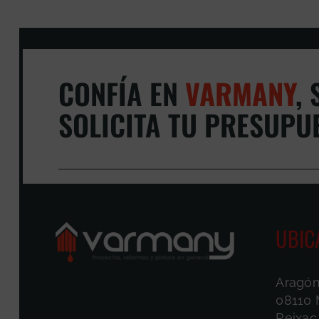
CONFÍA EN
VARMANY
,
S
SOLICITA TU PRESUPU
UBIC
Aragón
08110 
Reixac