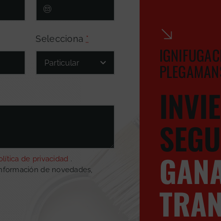
Selecciona
*
IGNIFUGAC
PLEGAMAN
INVI
SEGU
GAN
olítica de privacidad
.
información de novedades,
TRAN