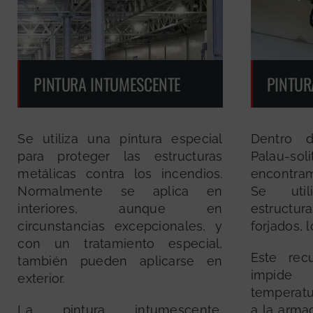
PINTURA INTUMESCENTE
PINTUR
Se utiliza una pintura especial
Dentro d
para proteger las estructuras
Palau-s
metálicas contra los incendios.
encontram
Normalmente se aplica en
Se util
interiores, aunque en
estruct
circunstancias excepcionales, y
forjados, 
con un tratamiento especial,
Este rec
también pueden aplicarse en
impide
exterior.
temperatu
La pintura intumescente,
a la armad