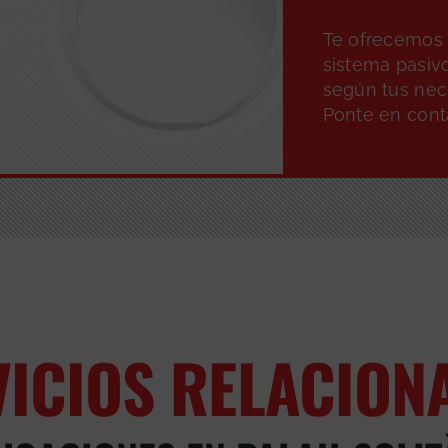
Te ofrecemos 
sistema pasiv
según tus nec
Ponte en cont
VICIOS RELACION