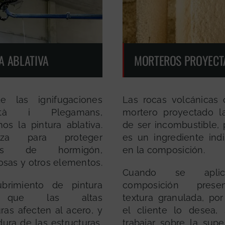
A ABLATIVA
MORTEROS PROYECT
e las ignifugaciones
Las rocas volcánicas 
olità i Plegamans,
mortero proyectado l
os la pintura ablativa.
de ser incombustible, 
iza para proteger
es un ingrediente ind
uras de hormigón,
en la composición.
losas y otros elementos.
Cuando se aplic
ubrimiento de pintura
composición pres
 que las altas
textura granulada, por
ras afecten al acero, y
el cliente lo desea,
ura de las estructuras,
trabajar sobre la supe