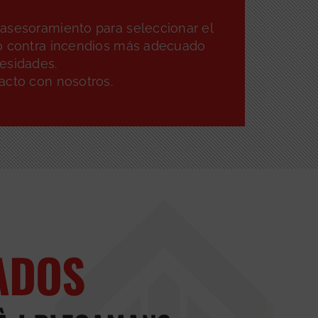
asesoramiento para seleccionar el
o contra incendios más adecuado
esidades.
acto con nosotros.
ADOS