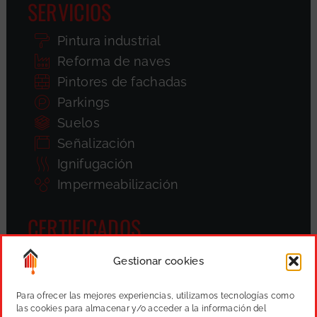
SERVICIOS
Pintura industrial
Reforma de naves
Pintores de fachadas
Parkings
Suelos
Señalización
Ignifugación
Impermeabilización
CERTIFICADOS
Gestionar cookies
Para ofrecer las mejores experiencias, utilizamos tecnologías como
las cookies para almacenar y/o acceder a la información del