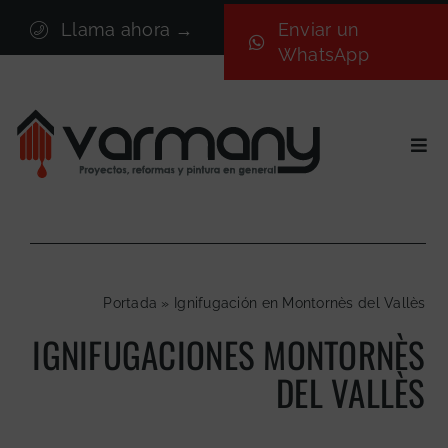
Saltar
Llama ahora →
Enviar un
al
WhatsApp
contenido
Togg
Navi
Inicio
Sectores
Servicios
Portada
»
Ignifugación en Montornès del Vallès
Proyectos
IGNIFUGACIONES MONTORNÈS
Nosotros
DEL VALLÈS
Blog
Contacto