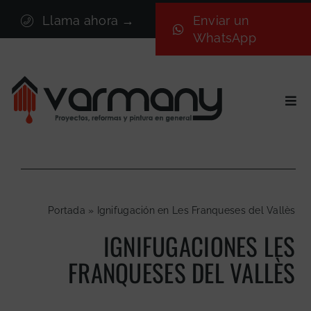
Saltar
Llama ahora →
Enviar un
al
WhatsApp
contenido
Togg
Navi
Inicio
Sectores
Servicios
Portada
»
Ignifugación en Les Franqueses del Vallès
Proyectos
IGNIFUGACIONES LES
Nosotros
FRANQUESES DEL VALLÈS
Blog
Contacto