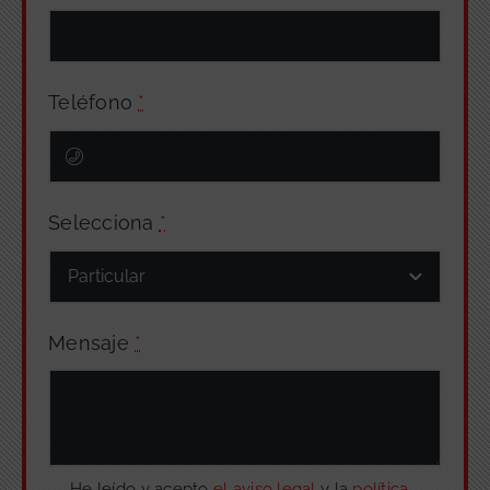
Teléfono
*
Selecciona
*
Mensaje
*
He leído y acepto
el aviso legal
y la
política